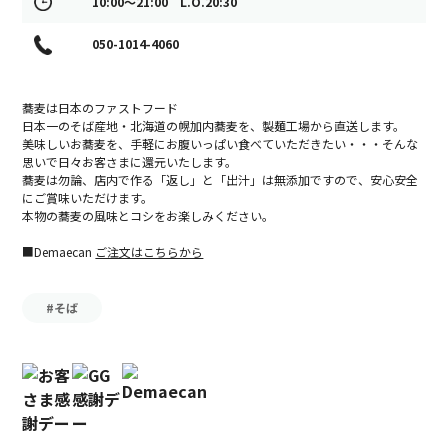
10:00～21:00 L.O.20:30
050-1014-4060
蕎麦は日本のファストフード
日本一のそば産地・北海道の幌加内蕎麦を、製麺工場から直送します。
美味しいお蕎麦を、手軽にお腹いっぱい食べていただきたい・・・そんな
思いで日々お客さまに還元いたします。
蕎麦は勿論、店内で作る「返し」と「出汁」は無添加ですので、安心安全
にご賞味いただけます。
本物の蕎麦の風味とコシをお楽しみください。
■Demaecan
ご注文はこちらから
#そば