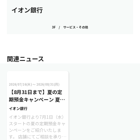
イオン銀行
3F
/
サービス・その他
関連ニュース
2026/07/16(木) 〜 2026/08/31(月)
【8月31日まで】夏の定
期預金キャンぺーン 夏の
定期預金キャンぺーン
イオン銀行
イオン銀行より7月1日（水）
スタートの夏の定期預金キャ
ンペーンをご紹介いたしま
す。 店舗にてご相談を承りま