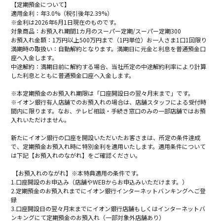
【定期預金について】
適用金利：年3.0%（税引後年2.39%）
※金利は2026年6月1日現在のものです。
対象商品：お預入れ期間1カ月のスーパー定期/スーパー定期300
お預入れ金額：1万円以上500万円まで（1円単位）お一人さま1口1回限り
満期時の取扱い：自動解約となります。満期日に元金と利息を普通預金口
座へ入金します。
中途解約：満期日前に解約する場合、当社所定の中途解約利率により計算
した利息とともに普通預金口座へ入金します。
※本定期預金のお預入れ期限は「口座開設日の翌々月末まで」です。
※イオン銀行有人店舗でのお預入れの場合は、店舗スタッフによる受付時
間内に限ります。なお、テレビ相談・手続き窓口のみの一部店舗ではお預
入れいただけません。
新たにイオン銀行の口座を開設いただいたお客さまは、所定の条件達成
で、定期預金お預入れ時に特別金利を適用いたします。適用条件について
は下記【お預入れのながれ】をご確認ください。
【お預入れのながれ】※本特典適用の条件です。
1.口座開設のお申込み（店舗やWEBからお申込みいただけます。）
2.定期預金のお預入れまでにイオン銀行インターネットバンキングへご登
録
3.口座開設日の翌々月末までにイオン銀行店舗もしくはインターネットバ
ンキングにて定期預金のお預入れ（一部対象外店舗あり）