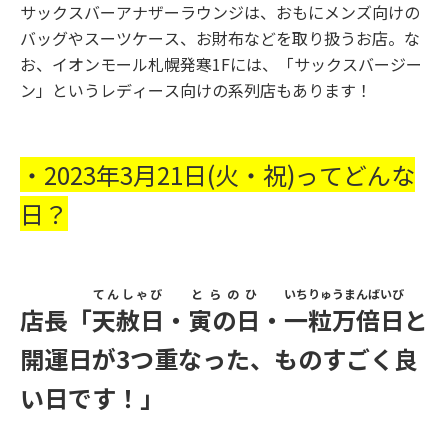
サックスバーアナザーラウンジは、おもにメンズ向けの
バッグやスーツケース、お財布などを取り扱うお店。な
お、イオンモール札幌発寒
1F
には、「サックスバージー
ン」というレディース向けの系列店もあります！
・
2023
年
3
月
21
日(火・祝)ってどんな
日？
てんしゃび
とらのひ
いちりゅうまんばいび
店長「
天赦日
・
寅の日
・
一粒万倍日
と
開運日が
3
つ重なった、ものすごく良
い日です！」