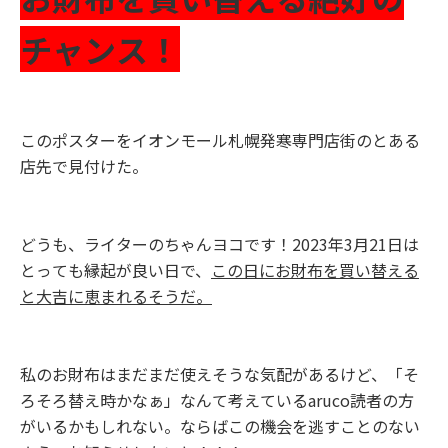
チャンス！
このポスターをイオンモール札幌発寒専門店街のとある
店先で見付けた。
どうも、ライターのちゃんヨコです！
2023
年
3
月
21
日は
とっても縁起が良い日で、
この日にお財布を買い替える
と大吉に恵まれるそうだ。
私のお財布はまだまだ使えそうな気配があるけど、「そ
ろそろ替え時かなぁ」なんて考えている
aruco
読者の方
がいるかもしれない。ならばこの機会を逃すことのない