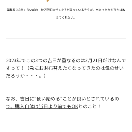
編集長は
2
年くらい前の一粒万倍日からロト
7
を買っているそうだ。当たったかどうかは教
えてくれない。
2023
年でこの
3
つの吉日が重なるのは
3
月
21
日だけなんで
すって！（急にお財布替えたくなってきたのは気のせい
だろうか・・・。）
なお、
吉日に
"
使い始める
"
ことが良いとされているの
で、購入自体は当日より前でも
OK
とのこと！